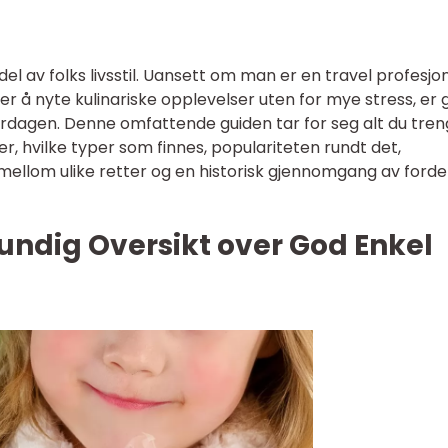
l av folks livsstil. Uansett om man er en travel profesjon
ker å nyte kulinariske opplevelser uten for mye stress, er 
erdagen. Denne omfattende guiden tar for seg alt du tren
r, hvilke typer som finnes, populariteten rundt det,
r mellom ulike retter og en historisk gjennomgang av forde
undig Oversikt over God Enkel