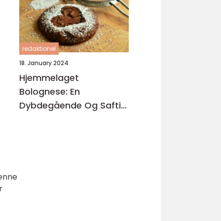
redaktionel
18. January 2024
Hjemmelaget
Bolognese: En
Dybdegående Og Saftig
Oversikt
Denne
r