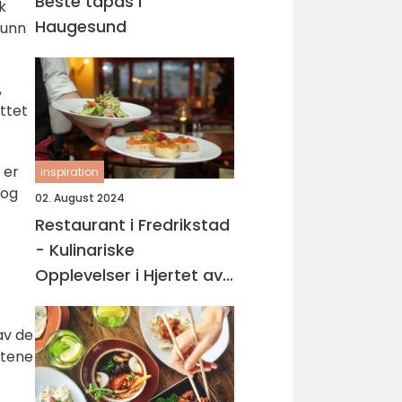
Beste tapas i
k
Haugesund
sunn
,
øttet
 er
inspiration
 og
02. August 2024
Restaurant i Fredrikstad
- Kulinariske
Opplevelser i Hjertet av
Østfold
av de
ttene