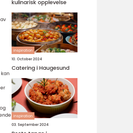
kulinarisk opplevelse
 av
inspiration
10. October 2024
Catering i Haugesund
 kan
 er
 og
kende
inspiration
03. September 2024