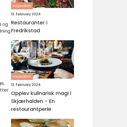
inspiration
13. February 2024
Restauranter i
a og
Fredrikstad
ning.
inspiration
e,
13. February 2024
etter
Opplev kulinarisk magi i
Skjærhalden - En
restaurantperle