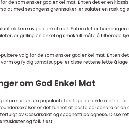
 for de som ønsker god enkel mat. Enten det er en klassis
rsalat med sesongens grønnsaker, er salater en rask og 
t blant elskere av god enkel mat. Enten det er hamburgere
gfileter, er grilling en enkel og smakfull måte å tilberede kj
pulære valg for de som ønsker god enkel mat. Enten det
 varm og fyldig tomatsuppe, er disse rettene lette å lage
inger om God Enkel Mat
ig informasjon om populariteten til gode enkle matretter.
reundersøkelser er det funnet at pasta carbonara er en 
terfulgt av Cæsarsalat og spaghetti bolognese. Disse re
ntusiaster og folk flest.