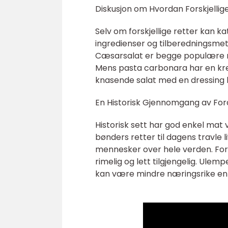
Diskusjon om Hvordan Forskjellig
Selv om forskjellige retter kan ka
ingredienser og tilberedningsme
Cæsarsalat er begge populære ret
Mens pasta carbonara har en kre
knasende salat med en dressing la
En Historisk Gjennomgang av Fo
Historisk sett har god enkel mat 
bønders retter til dagens travle liv
mennesker over hele verden. Ford
rimelig og lett tilgjengelig. Ulem
kan være mindre næringsrike en