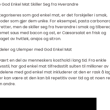
e God Enkel Mat Skiller Seg fra Hverandre
tegoriseres som god enkel mat, er det forskjeller i smak,
toder som gjør dem unike. For eksempel, pasta carbonar
ter, men de skiller seg fra hverandre i smak og tilbered
met saus med bacon og ost, er Cæsarsalat en frisk og
get av hvitløk, ansjos og sitron.
rdeler og Ulemper med God Enkel Mat
vært en del av menneskers kosthold i lang tid. Fra enkle
sstil, har god enkel mat tilfredsstilt sulten til millioner av
elene med god enkel mat inkluderer at den er rask å lag
per kan være at den kan bli repetitiv over tid og at noen r
n andre.