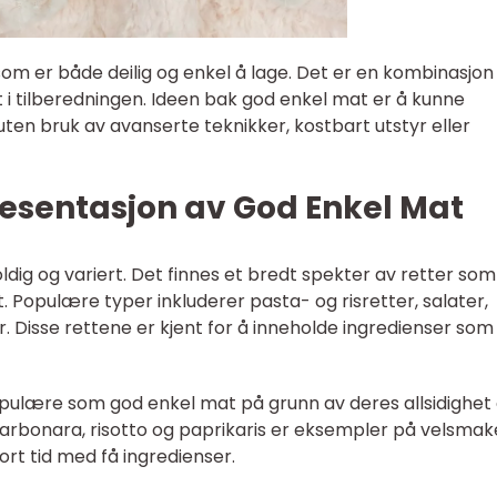
som er både deilig og enkel å lage. Det er en kombinasjon
 i tilberedningen. Ideen bak god enkel mat er å kunne
ten bruk av avanserte teknikker, kostbart utstyr eller
esentasjon av God Enkel Mat
g og variert. Det finnes et bredt spekter av retter som
 Populære typer inkluderer pasta- og risretter, salater,
r. Disse rettene er kjent for å inneholde ingredienser som
populære som god enkel mat på grunn av deres allsidighet
carbonara, risotto og paprikaris er eksempler på velsma
rt tid med få ingredienser.