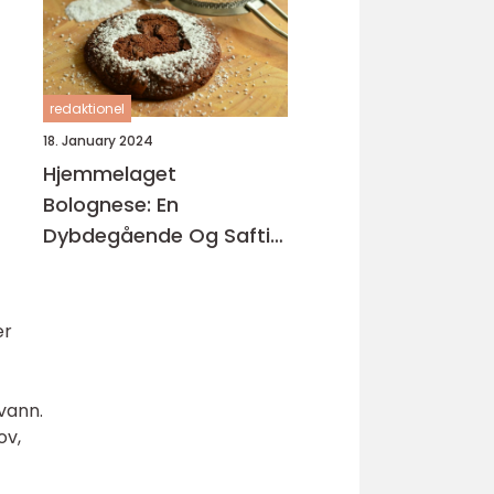
redaktionel
18. January 2024
Hjemmelaget
Bolognese: En
Dybdegående Og Saftig
Oversikt
er
vann.
ov,