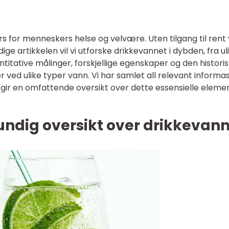
rs for menneskers helse og velvære. Uten tilgang til rent
ige artikkelen vil vi utforske drikkevannet i dybden, fra ul
ntitative målinger, forskjellige egenskaper og den histori
r ved ulike typer vann. Vi har samlet all relevant informa
 gir en omfattende oversikt over dette essensielle elemen
undig oversikt over drikkevan