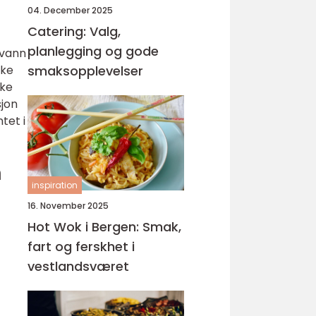
04. December 2025
Catering: Valg,
planlegging og gode
 vann
ike
smaksopplevelser
ske
sjon
tet i
n
inspiration
16. November 2025
Hot Wok i Bergen: Smak,
fart og ferskhet i
vestlandsværet