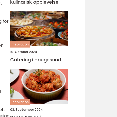
kulinarisk opplevelse
.
g for
inspiration
en
10. October 2024
Catering i Haugesund
H
inspiration
et,
03. September 2024
ssige