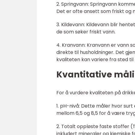
2. Springvann: Springvann kommer 
Det er ofte ansett som friskt og n
3. Kildevann: Kildevann blir hente
de som søker friskt vann.
4. Kranvann: Kranvann er vann s
direkte til husholdninger. Det gj
kvaliteten kan variere fra sted til
Kvantitative mål
For å vurdere kvaliteten på drikk
1. pH-nivå: Dette måler hvor surt 
mellom 6,5 og 8,5 for å være try
2. Totalt oppløste faste stoffer 
inkludert mineraler og kjemiske 