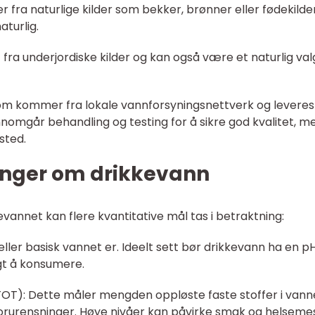
fra naturlige kilder som bekker, brønner eller fødekilder
aturlig.
t fra underjordiske kilder og kan også være et naturlig val
om kommer fra lokale vannforsyningsnettverk og leveres
ennomgår behandling og testing for å sikre god kvalitet, m
 sted.
inger om drikkevann
evannet kan flere kvantitative mål tas i betraktning:
eller basisk vannet er. Ideelt sett bør drikkevann ha en p
gt å konsumere.
(TOT): Dette måler mengden oppløste faste stoffer i vann
forurensninger. Høye nivåer kan påvirke smak og helseme