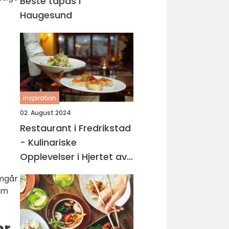
Beste tapas i
Haugesund
inspiration
02. August 2024
Restaurant i Fredrikstad
- Kulinariske
Opplevelser i Hjertet av
Østfold
omgår
om
er