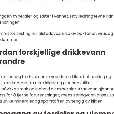
gden mineraler og salter i vannet. Høy ledningsevne kan
ensninger.
omfatter testing for tilstedeværelse av bakterier, virus og
ykdommer.
dan forskjellige drikkevann
erandre
 skiller seg fra hverandre ved deres kilde, behandling og
l, kan komme fra ulike kilder og gjennom ulike
an påvirke smak og innhold av mineraler. Kranvann gjenn
s for å fjerne forurensninger, mens springvann anses s
ha unike mineraler og sporstoffer, avhengig av kilden.
nnomgang av fordeler og ulemp