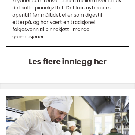
krydder som renser ganen mellom hver bit av
det salte pinnekjøttet. Det kan nytes som
aperitiff før måltidet eller som digestif
etterpå, og har vært en tradisjonell
følgesvenn til pinnekjøtt i mange
generasjoner.
Les flere innlegg her