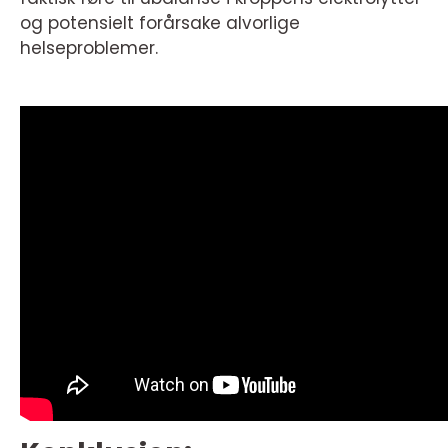
og potensielt forårsake alvorlige
helseproblemer.