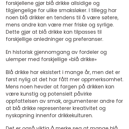
forskjellene gjør blå drikke allsidige og
tilgjengelige for ulike smaksløker. I tillegg har
noen blå drikker en tendens til å være søtere,
mens andre kan være mer friske og syrlige.
Dette gjør at blå drikke kan tilpasses til
forskjellige anledninger og preferanser.
En historisk gjennomgang av fordeler og
ulemper med forskjellige «blå drikke»
Blå drikke har eksistert i mange år, men det er
først nylig at det har fått mer oppmerksomhet.
Mens noen hevder at fargen på drikken kan
være kunstig og potensielt påvirke
oppfattelsen av smak, argumenterer andre for
at blå drikke representerer kreativitet og
nyskapning innenfor drikkekulturen.
Det er også viktig å merke seg at mange blå