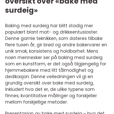
oversikt over «bake med
surdeig»
Baking med surdeig har blitt stadig mer
populært blant mat- og drikkeentusiaster.
Denne gamle teknikken, som dateres tilbake
flere tusen år, gir brød og andre bakervarer en
unik smak, konsistens og holdbarhet. Mens
noen mennesker ser på baking med surdeig
som en kunstform, er det også tilgjengelig for
hjemmebakere med litt tålmodighet og
dedikasjon. Denne veiledningen vil gi en
grundig oversikt over bake med surdeig,
inkludert hva det er, de ulike typene som
finnes, kvantitative målinger og forskjeller
mellom forskjellige metoder.
Presentasjon av bake med surdeig – hva det