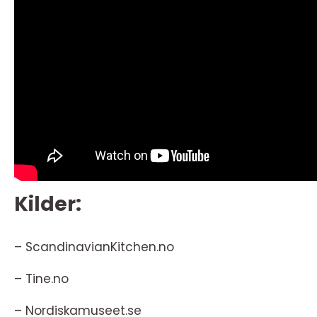
Kilder:
– ScandinavianKitchen.no
– Tine.no
– Nordiskamuseet.se