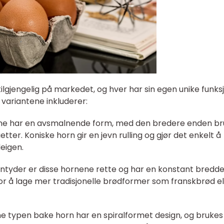
tilgjengelig på markedet, og hver har sin egen unike funks
ariantene inkluderer:
nene har en avsmalnende form, med den bredere enden br
uetter. Koniske horn gir en jevn rulling og gjør det enkelt å
deigen.
antyder er disse hornene rette og har en konstant bredd
for å lage mer tradisjonelle brødformer som franskbrød el
e typen bake horn har en spiralformet design, og brukes t