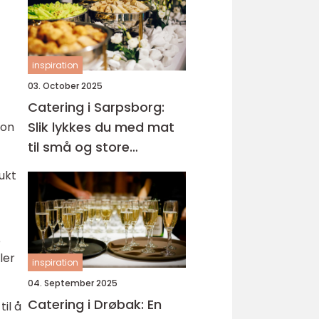
inspiration
03. October 2025
Catering i Sarpsborg:
Slik lykkes du med mat
jon
til små og store
anledninger
ukt
e
ler
inspiration
04. September 2025
Catering i Drøbak: En
il å