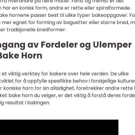
 fra hverandre på flere måter. Først og fremst er det
har en konisk form, andre er rette eller spiralformede.
bake hornene passer best til ulike typer bakeoppgaver. Fo
mer egnet for forming av baguetter eller større brød, 
r tradisjonelle brødformer.
mgang av Fordeler og Ulemper
 Bake Horn
 et viktig verktøy for bakere over hele verden. De ulike
iklet for å oppfylle spesifikke behov i forskjellige kulture
 koniske horn for sin allsidighet, foretrekker andre rette
ket bake horn du velger, er det viktig å forstå deres forde
 resultat i bakingen.