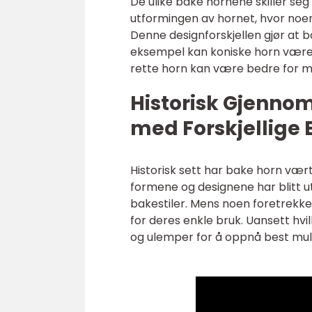
De ulike bake hornene skiller seg
utformingen av hornet, hvor noen 
Denne designforskjellen gjør at 
eksempel kan koniske horn være 
rette horn kan være bedre for me
Historisk Gjenno
med Forskjellige
Historisk sett har bake horn vært
formene og designene har blitt utv
bakestiler. Mens noen foretrekker
for deres enkle bruk. Uansett hvil
og ulemper for å oppnå best mulig