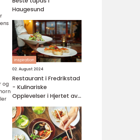
Beste tapas i
Haugesund
r
mens
inspiration
02. August 2024
Restaurant i Fredrikstad
r og
- Kulinariske
 horn
Opplevelser i Hjertet av
ler
Østfold