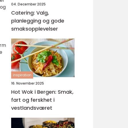
er
04. December 2025
 og
Catering: Valg,
planlegging og gode
smaksopplevelser
orm
ke
inspiration
16. November 2025
Hot Wok i Bergen: Smak,
fart og ferskhet i
vestlandsværet