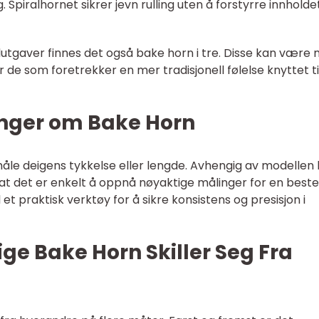
 Spiralhornet sikrer jevn rulling uten å forstyrre innholde
allutgaver finnes det også bake horn i tre. Disse kan være
or de som foretrekker en mer tradisjonell følelse knyttet ti
inger om Bake Horn
måle deigens tykkelse eller lengde. Avhengig av modellen
at det er enkelt å oppnå nøyaktige målinger for en best
 et praktisk verktøy for å sikre konsistens og presisjon i
ige Bake Horn Skiller Seg Fra