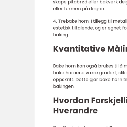
skape pitabrød eller bakverk deig.
eller formen på deigen.
4. Trebake horn: I tillegg til met
estetisk tiltalende, og er egnet f
baking.
Kvantitative Mål
Bake horn kan også brukes til å 
bake hornene være gradert, slik 
oppskrift. Dette gjør bake horn til
bakingen.
Hvordan Forskjell
Hverandre