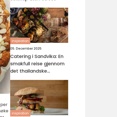
inspiration
05. December 2025
Catering i Sandvika: En
smakfull reise gjennom
det thailandske
kjøkkenet
yper
rsøke
inspiration