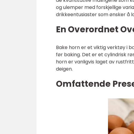
de kvantitative målingene som ka
og ulemper med forskjellige vari
drikkeentusiaster som ønsker å 
En Overordnet Ove
Bake horn er et viktig verktøy i ba
før baking. Det er et cylindrisk 
horn er vanligvis laget av rustfritt
deigen.
Omfattende Prese