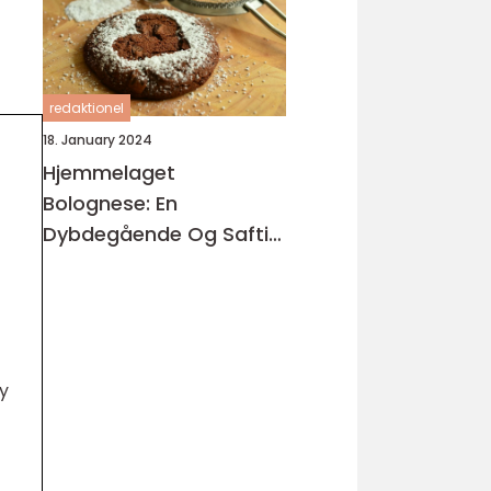
redaktionel
18. January 2024
Hjemmelaget
Bolognese: En
Dybdegående Og Saftig
Oversikt
ly