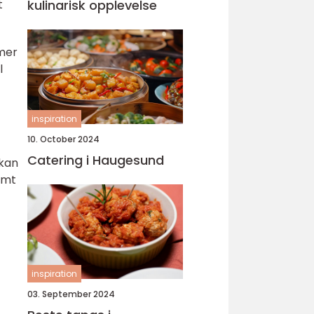
kulinarisk opplevelse
t
 mer
l
inspiration
10. October 2024
Catering i Haugesund
 kan
emt
inspiration
03. September 2024