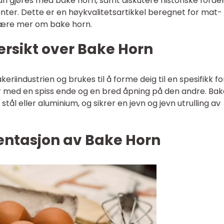
n gjøres med bake horn, samt diskutere historiske fordel
anter. Dette er en høykvalitetsartikkel beregnet for mat-
lære mer om bake horn.
rsikt over Bake Horn
keriindustrien og brukes til å forme deig til en spesifikk f
rør med en spiss ende og en bred åpning på den andre. Ba
 stål eller aluminium, og sikrer en jevn og jevn utrulling av
ntasjon av Bake Horn