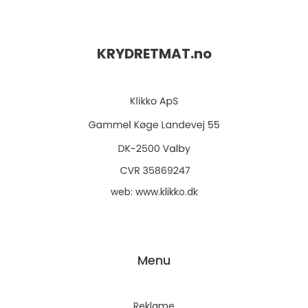
eller firmafest. Rikti...
KRYDRETMAT.
no
web:
www.klikko.dk
Menu
Reklame